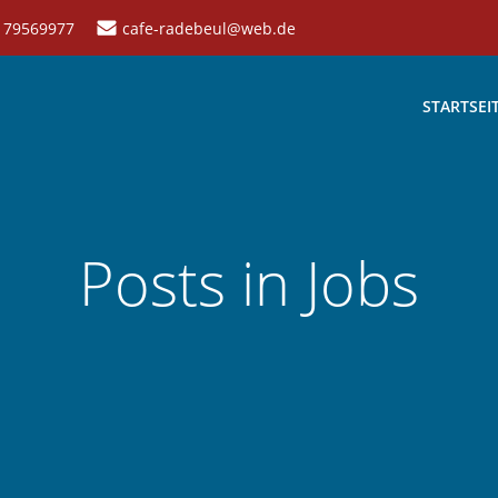
- 79569977
cafe-radebeul@web.de
STARTSEI
Posts in Jobs